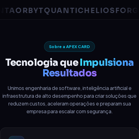
A
ORBYT
QUANTIC
HELIOS
FORGE
Sobre a APEX CARD
Tecnologia que
Impulsiona
Resultados
Unimos engenharia de software, inteligência artificial e
infraestrutura de alto desempenho para criar soluções que
reduzem custos, aceleram operações e preparam sua
empresa para escalar com segurança.